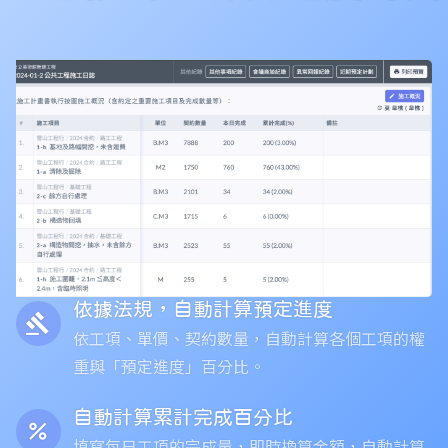
依據法規，自動計算預定進度
gavel
依工項、單價、契約數量，自動計算各個工項的權
重與「預定進度」百分比。
自動計算累計完成百分比
percent
填寫每日工項的完成量，即時換算金額，自動計算