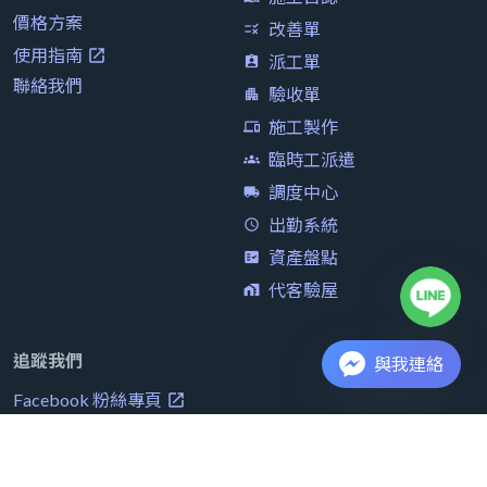
價格方案
改善單
rule
使用指南
launch
派工單
assignment_ind
聯絡我們
驗收單
apartment
施工製作
devices
臨時工派遣
groups
調度中心
local_shipping
出勤系統
access_time
資產盤點
fact_check
代客驗屋
home_work
追蹤我們
與我連絡
Facebook 粉絲專頁
launch
Facebook 討論社群
launch
Jobdone 部落格
launch