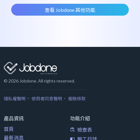
查看 Jobdone 其他功能
©
2026
Jobdone. All rights reserved.
・
・
隱私權聲明
使用者同意聲明
服務條款
產品資訊
功能介紹
首頁
檢查表
content_paste_search
最新消息
施工日誌
import_contacts