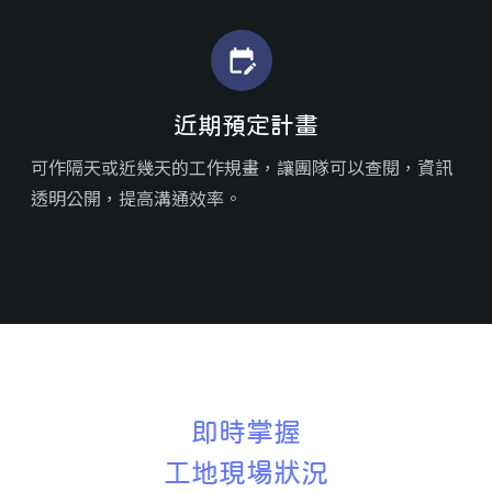
edit_calendar
近期預定計畫
可作隔天或近幾天的工作規畫，讓團隊可以查閱，資訊
透明公開，提高溝通效率。
即時掌握
工地現場狀況