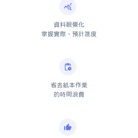
query_stats
資料視覺化
掌握實際、預計進度
pending_actions
省去紙本作業
的時間浪費
thumb_up_alt